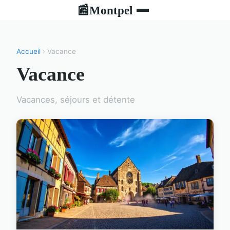
Montpel
📰
Accueil
› Vacance
Vacance
Vacances, séjours et détente