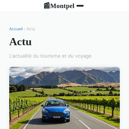
Montpel
📰
Accueil
› Actu
Actu
L'actualité du tourisme et du voyage