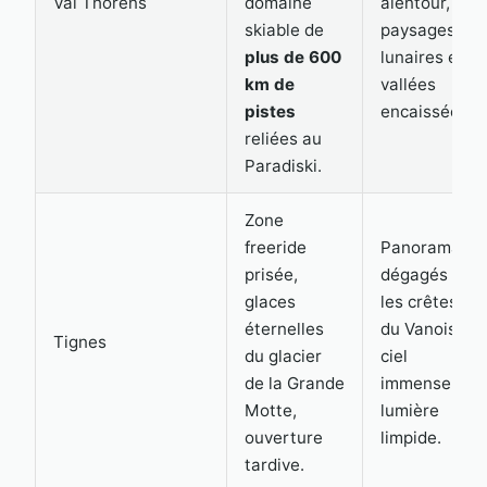
Val Thorens
domaine
alentour,
skiable de
paysages
plus de 600
lunaires et
km de
vallées
pistes
encaissées.
reliées au
Paradiski.
Zone
freeride
Panoramas
prisée,
dégagés sur
glaces
les crêtes
éternelles
du Vanoise,
Tignes
du glacier
ciel
de la Grande
immense,
Motte,
lumière
ouverture
limpide.
tardive.