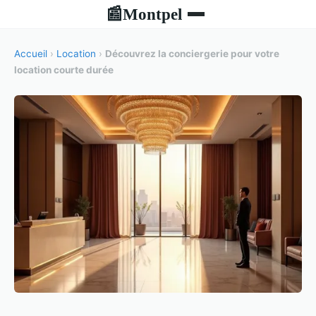
Montpel
📰
Accueil
›
Location
›
Découvrez la conciergerie pour votre
location courte durée